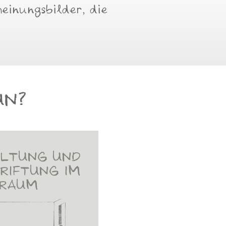
einungsbilder, die
UN?
ALTUNG UND
RIFTUNG IM
RAUM