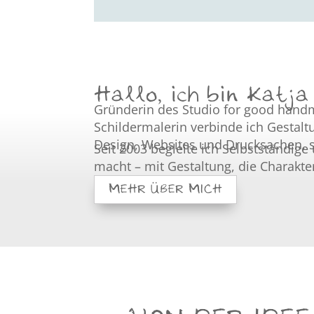
Hallo, ich bin Katja
Gründerin des Studio for good hand
Schildermalerin verbinde ich Gestal
Design, Websites und Drucksachen, s
Seit 2003 begleite ich Selbstständi
macht – mit Gestaltung, die Charakter 
MEHR ÜBER MICH