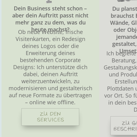
Dein Business steht schon –
Du planst
aber dein Auftritt passt nicht
brauchst 
mehr ganz zu dem, was du
Wände, Gl
heute machst?
oder Obj
Ob neue Website, frische
jemande
Visitenkarten, ein Redesign
gestaltet
deines Logos oder die
Umset
Erweiterung deines
Ich begleite
bestehenden Corporate
Beratung
Designs: Ich unterstütze dich
Gestaltungsk
dabei, deinen Auftritt
und Produk
weiterzuentwickeln, zu
Erstellu
modernisieren und gestalterisch
Plottdaten 
auf neue Formate zu übertragen
vor Ort. So f
– online wie offline.
in dein be
D
ZU DEN
SERVICES
ZU G
BESCHR