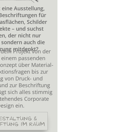
 eine Ausstellung,
Beschriftungen für
asflächen, Schilder
ekte – und suchst
n, der nicht nur
, sondern auch die
zung mitdenkt?
 dein Projekt von der
, einem passenden
onzept über Material-
tionsfragen bis zur
ng von Druck- und
und zur Beschriftung
ügt sich alles stimmig
stehendes Corporate
esign ein.
ESTALTUNG &
IFTUNG IM RAUM