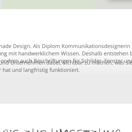
made Design. Als Diplom Kommunikationsdesignerin 
tung mit handwerklichem Wissen. Deshalb entstehen b
ondern auch Beschriftungen für Schilder, Fenster u
ge und Unternehmen dabei, sichtbar zu machen, was s
hat und langfristig funktioniert.