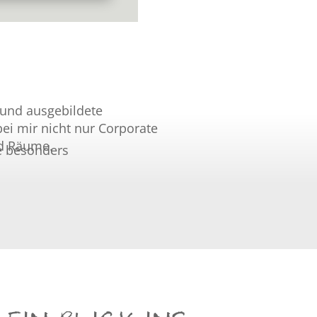
und ausgebildete
ei mir nicht nur Corporate
nd Räume.
ie besonders